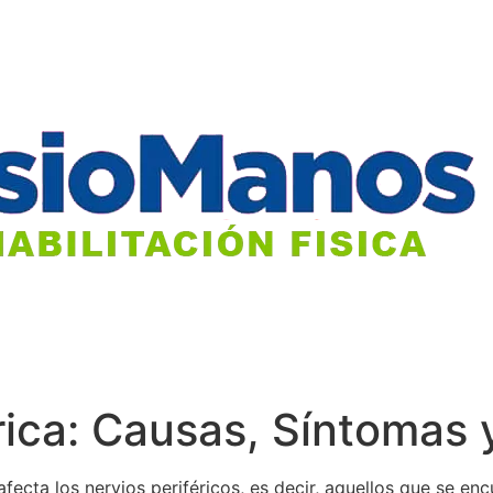
rica: Causas, Síntomas 
fecta los nervios periféricos, es decir, aquellos que se enc