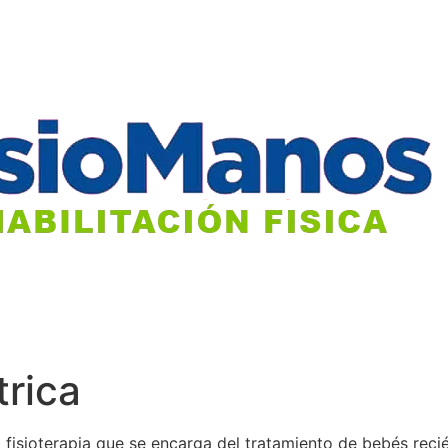
trica
 la fisioterapia que se encarga del tratamiento de bebés rec