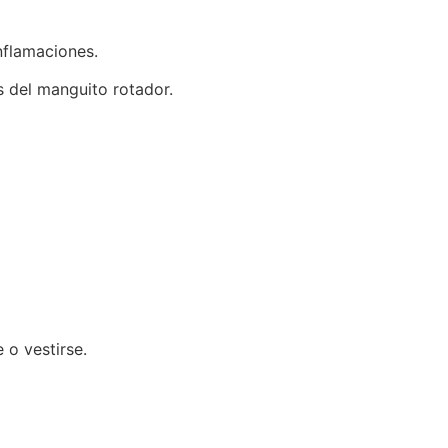
nflamaciones.
s del manguito rotador.
 o vestirse.