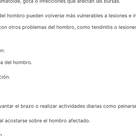
umatoide, gota o infecciones que afectan las bursas.
 del hombro pueden volverse más vulnerables a lesiones e i
 con otros problemas del hombro, como tendinitis o lesione
n:
na del hombro.
ción.
vantar el brazo o realizar actividades diarias como peinarse
 al acostarse sobre el hombro afectado.
o.